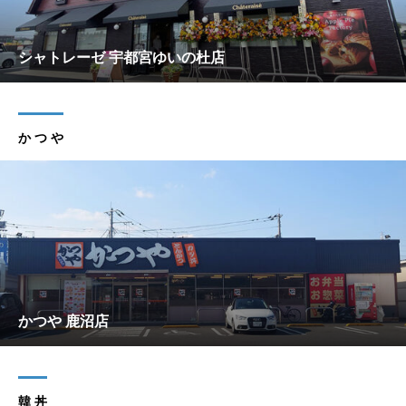
シャトレーゼ 宇都宮ゆいの杜店
か つ や
かつや 鹿沼店
韓 丼