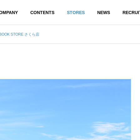
OMPANY
CONTENTS
STORES
NEWS
RECRUI
E BOOK STORE さくら店